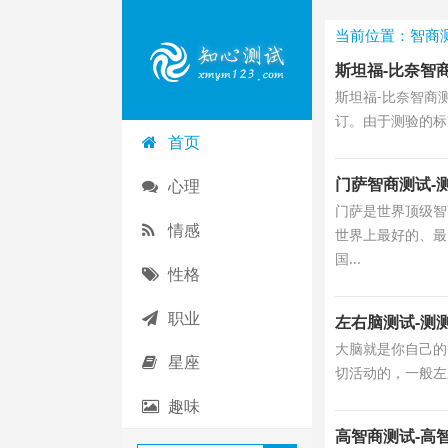
当前位置：智商
斯坦福-比奈智
斯坦福-比奈智商
订。由于测验的标准
首页
门萨智商测试-
心理
门萨是世界顶级智
情感
世界上最好的、最
国...
性格
职业
左右脑测试-测
大脑就是你自己的
星座
切活动的，一般左
趣味
高智商测试-高