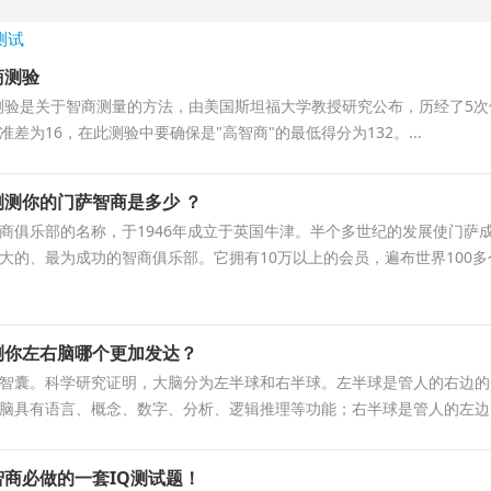
测试
商测验
测验是关于智商测量的方法，由美国斯坦福大学教授研究公布，历经了5次
差为16，在此测验中要确保是"高智商"的最低得分为132。...
测测你的门萨智商是多少 ？
商俱乐部的名称，于1946年成立于英国牛津。半个多世纪的发展使门萨
大的、最为成功的智商俱乐部。它拥有10万以上的会员，遍布世界100多
测你左右脑哪个更加发达？
智囊。科学研究证明，大脑分为左半球和右半球。左半球是管人的右边的
脑具有语言、概念、数字、分析、逻辑推理等功能；右半球是管人的左边..
智商必做的一套IQ测试题！