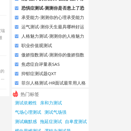
是什么婊
恐惧症测试-测测你是否患上了恐
M
惧症？
承受能力-测测你的心理承受能力
M
有多强
运气测试-测你天生最具哪种好运
M
家瑞
气？
人格魅力测试-测测你的人格魅力
M
维
有多高？
职业价值观测试
M
傲娇指数测试-测测你的傲娇指数
M
有多高？
焦虑症自评量表SAS
M
们的
抑郁症测试题QXT
M
..
菲尔人格测试-HR面试最常用人格
M
测试题
热门标签
测试依赖性
亲和力测试
气场心理测试
测试气场强
测试幽默感
拖延症测试
自卑度测试
横向思维测试
逻辑力测试题