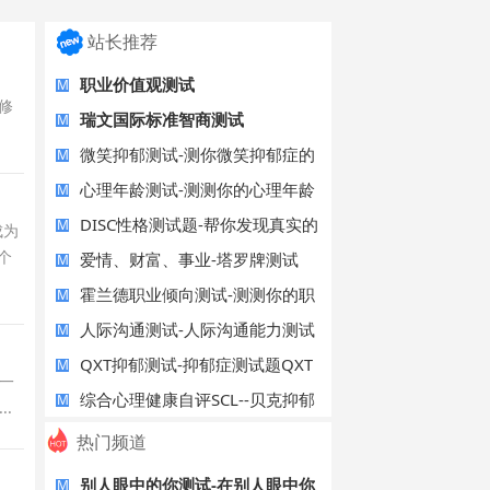
站长推荐
职业价值观测试
M
修
瑞文国际标准智商测试
M
微笑抑郁测试-测你微笑抑郁症的
M
指数
心理年龄测试-测测你的心理年龄
M
有几岁？
DISC性格测试题-帮你发现真实的
M
成为
个
自己
爱情、财富、事业-塔罗牌测试
M
霍兰德职业倾向测试-测测你的职
M
业倾向是
人际沟通测试-人际沟通能力测试
M
在线评估
QXT抑郁测试-抑郁症测试题QXT
M
一
综合心理健康自评SCL--贝克抑郁
M
.
自评表（
热门频道
别人眼中的你测试-在别人眼中你
M